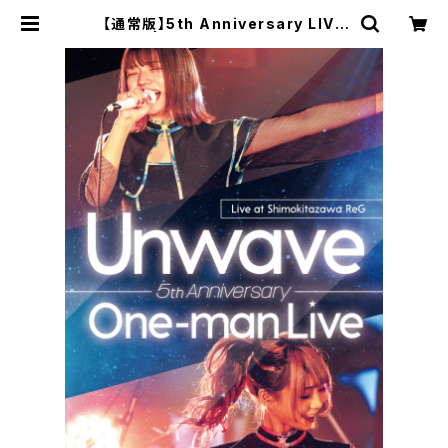
【通常版】5th Anniversary LIVE
DVD | Unwave Online Shop