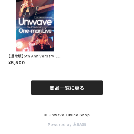
【通常版】5th Anniversary LI
VE DVD
¥5,500
商品一覧に戻る
© Unwave Online Shop
Powered by