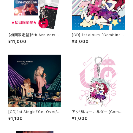
【初回限定盤】5th Anniversar
[CD] 1st album 「Combinati
y LIVE DVD
on!」
¥11,000
¥3,000
[CD]1st Single「Get Over/J
アクリルキーホルダー (Combi
ust Fine」
nation! Jacket ver.) - DREA
¥1,100
¥1,000
MING MATCH -