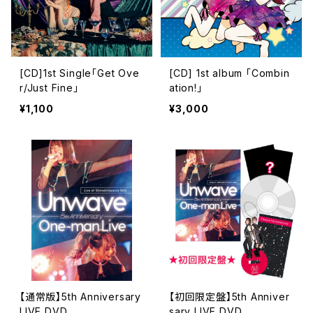
[CD]1st Single「Get Ove
[CD] 1st album 「Combin
r/Just Fine」
ation!」
¥1,100
¥3,000
【通常版】5th Anniversary
【初回限定盤】5th Anniver
LIVE DVD
sary LIVE DVD